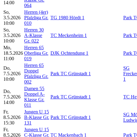
14:00
064
So,
Herren (4er)
3.5.2026
Pfalzliga Gr.
TG 1980 Hördt 1
Park T
10:00
010
So,
Herren 30
3.5.2026
A-Klasse
TC Meckenheim 1
Park T
10:00
Gr. 022
Mo,
Herren 65
18.5.2026
Oberliga Gr.
DJK Ochtendung 1
Park T
11:00
019
Herren 65
Do,
SG
Doppel
7.5.2026
Park TC Grünstadt 1
Frecke
Pfalzliga Gr.
10:00
1
002
Damen 55
Do,
Doppel A-
7.5.2026
Park TC Grünstadt 1
TC Hel
Klasse Gr.
14:00
011
Fr,
Jungen U 15
SG Mö
8.5.2026
B-Klasse Gr.
Park TC Grünstadt 1
Ludwig
15:30
131
Fr,
Jungen U 15
8.5.2026
C-Klasse Gr.
TC Mackenbach 1
Park T