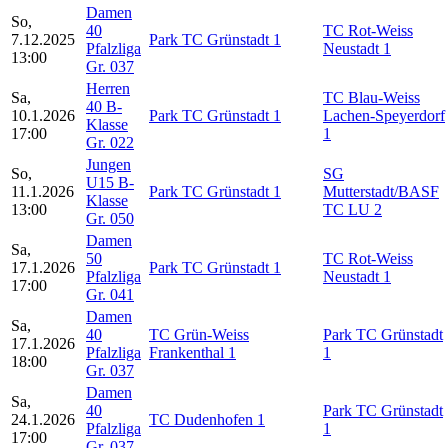
Damen
So,
40
TC Rot-Weiss
7.12.2025
Park TC Grünstadt 1
Pfalzliga
Neustadt 1
13:00
Gr. 037
Herren
Sa,
TC Blau-Weiss
40 B-
10.1.2026
Park TC Grünstadt 1
Lachen-Speyerdorf
Klasse
17:00
1
Gr. 022
Jungen
So,
SG
U15 B-
11.1.2026
Park TC Grünstadt 1
Mutterstadt/BASF
Klasse
13:00
TC LU 2
Gr. 050
Damen
Sa,
50
TC Rot-Weiss
17.1.2026
Park TC Grünstadt 1
Pfalzliga
Neustadt 1
17:00
Gr. 041
Damen
Sa,
40
TC Grün-Weiss
Park TC Grünstadt
17.1.2026
Pfalzliga
Frankenthal 1
1
18:00
Gr. 037
Damen
Sa,
40
Park TC Grünstadt
24.1.2026
TC Dudenhofen 1
Pfalzliga
1
17:00
Gr. 037