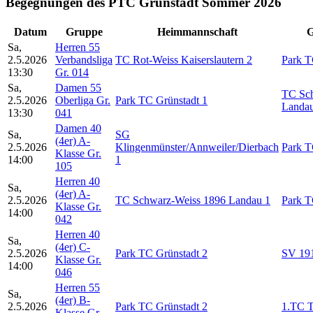
Begegnungen des PTC Grünstadt Sommer 2026
Datum
Gruppe
Heimmannschaft
G
Sa,
Herren 55
2.5.2026
Verbandsliga
TC Rot-Weiss Kaiserslautern 2
Park T
13:30
Gr. 014
Sa,
Damen 55
TC Sc
2.5.2026
Oberliga Gr.
Park TC Grünstadt 1
Landau
13:30
041
Damen 40
Sa,
SG
(4er) A-
2.5.2026
Klingenmünster/Annweiler/Dierbach
Park T
Klasse Gr.
14:00
1
105
Herren 40
Sa,
(4er) A-
2.5.2026
TC Schwarz-Weiss 1896 Landau 1
Park T
Klasse Gr.
14:00
042
Herren 40
Sa,
(4er) C-
2.5.2026
Park TC Grünstadt 2
SV 19
Klasse Gr.
14:00
046
Herren 55
Sa,
(4er) B-
2.5.2026
Park TC Grünstadt 2
1.TC T
Klasse Gr.