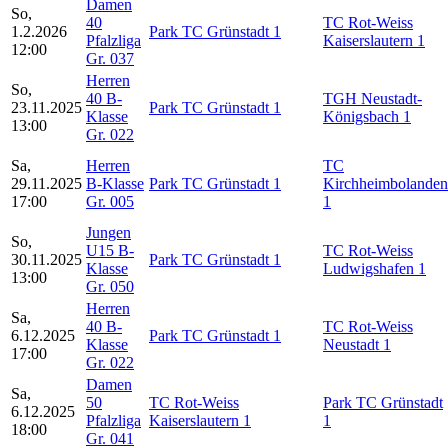
Damen
So,
40
TC Rot-Weiss
1.2.2026
Park TC Grünstadt 1
Pfalzliga
Kaiserslautern 1
12:00
Gr. 037
Herren
So,
40 B-
TGH Neustadt-
23.11.2025
Park TC Grünstadt 1
Klasse
Königsbach 1
13:00
Gr. 022
Sa,
Herren
TC
29.11.2025
B-Klasse
Park TC Grünstadt 1
Kirchheimbolanden
17:00
Gr. 005
1
Jungen
So,
U15 B-
TC Rot-Weiss
30.11.2025
Park TC Grünstadt 1
Klasse
Ludwigshafen 1
13:00
Gr. 050
Herren
Sa,
40 B-
TC Rot-Weiss
6.12.2025
Park TC Grünstadt 1
Klasse
Neustadt 1
17:00
Gr. 022
Damen
Sa,
50
TC Rot-Weiss
Park TC Grünstadt
6.12.2025
Pfalzliga
Kaiserslautern 1
1
18:00
Gr. 041