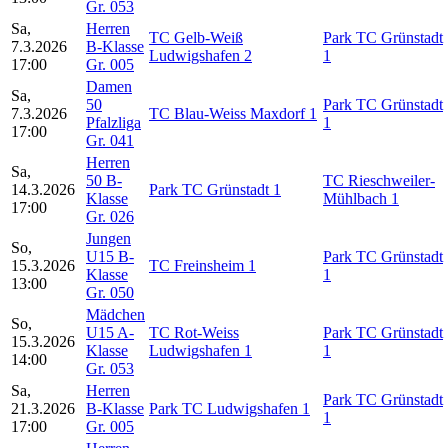
Gr. 053
Sa,
Herren
TC Gelb-Weiß
Park TC Grünstadt
7.3.2026
B-Klasse
Ludwigshafen 2
1
17:00
Gr. 005
Damen
Sa,
50
Park TC Grünstadt
7.3.2026
TC Blau-Weiss Maxdorf 1
Pfalzliga
1
17:00
Gr. 041
Herren
Sa,
50 B-
TC Rieschweiler-
14.3.2026
Park TC Grünstadt 1
Klasse
Mühlbach 1
17:00
Gr. 026
Jungen
So,
U15 B-
Park TC Grünstadt
15.3.2026
TC Freinsheim 1
Klasse
1
13:00
Gr. 050
Mädchen
So,
U15 A-
TC Rot-Weiss
Park TC Grünstadt
15.3.2026
Klasse
Ludwigshafen 1
1
14:00
Gr. 053
Sa,
Herren
Park TC Grünstadt
21.3.2026
B-Klasse
Park TC Ludwigshafen 1
1
17:00
Gr. 005