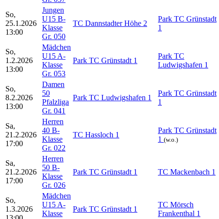
Jungen
So,
U15 B-
Park TC Grünstadt
25.1.2026
TC Dannstadter Höhe 2
Klasse
1
13:00
Gr. 050
Mädchen
So,
U15 A-
Park TC
1.2.2026
Park TC Grünstadt 1
Klasse
Ludwigshafen 1
13:00
Gr. 053
Damen
So,
50
Park TC Grünstadt
8.2.2026
Park TC Ludwigshafen 1
Pfalzliga
1
13:00
Gr. 041
Herren
Sa,
40 B-
Park TC Grünstadt
21.2.2026
TC Hassloch 1
Klasse
1
(w.o.)
17:00
Gr. 022
Herren
Sa,
50 B-
21.2.2026
Park TC Grünstadt 1
TC Mackenbach 1
Klasse
17:00
Gr. 026
Mädchen
So,
U15 A-
TC Mörsch
1.3.2026
Park TC Grünstadt 1
Klasse
Frankenthal 1
13:00