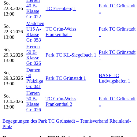
Herren
So,
40 B-
Park TC Grünstadt
22.3.2026
TC Eisenberg 1
Klasse
1
13:00
Gr. 022
Mädchen
So,
U15 A-
TC Grün-Weiss
Park TC Grünstadt
22.3.2026
Klasse
Frankenthal 1
1
13:00
Gr. 053
Herren
So,
50 B-
Park TC Grünstadt
29.3.2026
Park TC KL-Siegelbach 1
Klasse
1
13:00
Gr. 026
Damen
So,
50
BASF TC
29.3.2026
Park TC Grünstadt 1
Pfalzliga
Ludwigshafen 1
13:00
Gr. 041
Herren
So,
50 B-
TC Grün-Weiss
Park TC Grünstadt
12.4.2026
Klasse
Frankenthal 2
1
13:00
Gr. 026
Begegnungen des Park TC Grünstadt – Tennisverband Rheinland-
Pfalz