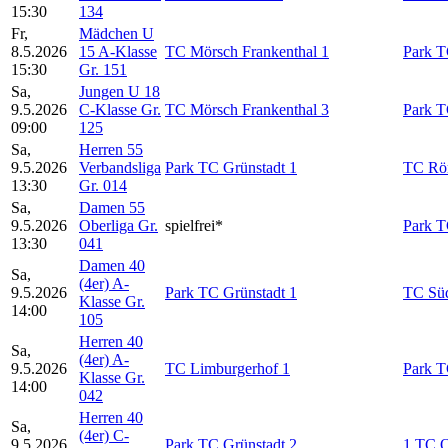
15:30
134
Fr,
Mädchen U
8.5.2026
15 A-Klasse
TC Mörsch Frankenthal 1
Park T
15:30
Gr. 151
Sa,
Jungen U 18
9.5.2026
C-Klasse Gr.
TC Mörsch Frankenthal 3
Park T
09:00
125
Sa,
Herren 55
9.5.2026
Verbandsliga
Park TC Grünstadt 1
TC Rö
13:30
Gr. 014
Sa,
Damen 55
9.5.2026
Oberliga Gr.
spielfrei*
Park T
13:30
041
Damen 40
Sa,
(4er) A-
9.5.2026
Park TC Grünstadt 1
TC Süd
Klasse Gr.
14:00
105
Herren 40
Sa,
(4er) A-
9.5.2026
TC Limburgerhof 1
Park T
Klasse Gr.
14:00
042
Herren 40
Sa,
(4er) C-
9.5.2026
Park TC Grünstadt 2
1.TC O