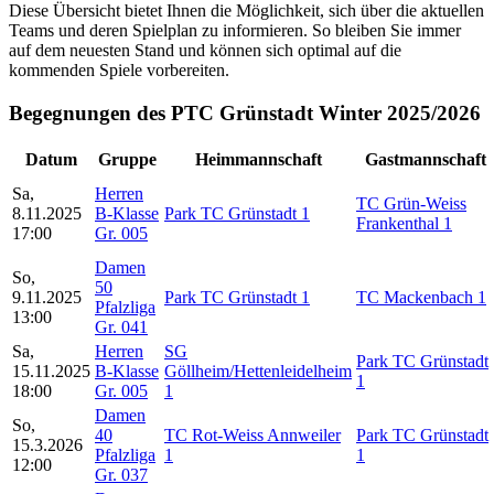
Diese Übersicht bietet Ihnen die Möglichkeit, sich über die aktuellen
Teams und deren Spielplan zu informieren. So bleiben Sie immer
auf dem neuesten Stand und können sich optimal auf die
kommenden Spiele vorbereiten.
Begegnungen des PTC Grünstadt Winter 2025/2026
Datum
Gruppe
Heimmannschaft
Gastmannschaft
Sa,
Herren
TC Grün-Weiss
8.11.2025
B-Klasse
Park TC Grünstadt 1
Frankenthal 1
17:00
Gr. 005
Damen
So,
50
9.11.2025
Park TC Grünstadt 1
TC Mackenbach 1
Pfalzliga
13:00
Gr. 041
Sa,
Herren
SG
Park TC Grünstadt
15.11.2025
B-Klasse
Göllheim/Hettenleidelheim
1
18:00
Gr. 005
1
Damen
So,
40
TC Rot-Weiss Annweiler
Park TC Grünstadt
15.3.2026
Pfalzliga
1
1
12:00
Gr. 037