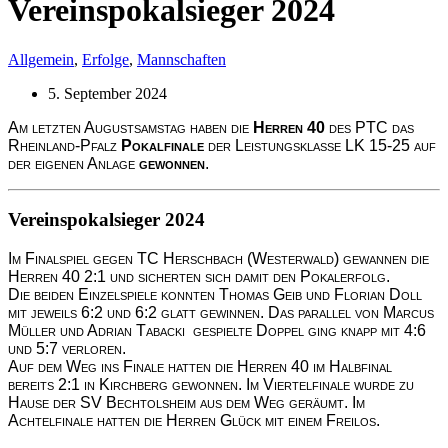
Vereinspokalsieger 2024
Allgemein
,
Erfolge
,
Mannschaften
5. September 2024
Am letzten Augustsamstag haben die
Herren 40
des PTC das
Rheinland-Pfalz
Pokalfinale
der Leistungsklasse LK 15-25 auf
der eigenen Anlage
gewonnen
.
Vereinspokalsieger 2024
Im Finalspiel gegen TC Herschbach (Westerwald) gewannen die
Herren 40 2:1 und sicherten sich damit den Pokalerfolg.
Die beiden Einzelspiele konnten Thomas Geib und Florian Doll
mit jeweils 6:2 und 6:2 glatt gewinnen. Das parallel von Marcus
Müller und Adrian Tabacki gespielte Doppel ging knapp mit 4:6
und 5:7 verloren.
Auf dem Weg ins Finale hatten die Herren 40 im Halbfinal
bereits 2:1 in Kirchberg gewonnen. Im Viertelfinale wurde zu
Hause der SV Bechtolsheim aus dem Weg geräumt. Im
Achtelfinale hatten die Herren Glück mit einem Freilos.